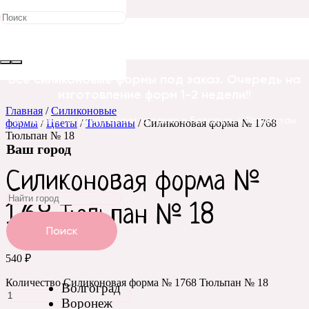
Все силиконовые формы под заказ. Очередь на
изготовление форм 1-2 недели!!
Главная
/
Силиконовые
Отправка по всей России, а также в Беларусь и Казахстан
формы
/
Цветы
/
Тюльпаны
/ Силиконовая форма № 1768
Тюльпан № 18
Ваш город
Силиконовая форма №
1768 Тюльпан № 18
Поиск
540
₽
Количество Силиконовая форма № 1768 Тюльпан № 18
Волгоград
Воронеж