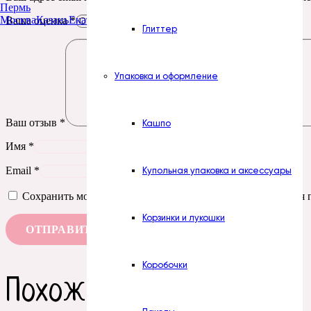
Пермь
Москва
Казань
Екатеринбург
Тюмень
Нур-Султан
Ваша оценка
*
Глиттер
Упаковка и оформление
Ваш отзыв
*
Кашпо
Имя
*
Email
*
Купольная упаковка и аксессуары
Сохранить моё имя, email и адрес сайта в этом браузере д
Корзинки и лукошки
Коробочки
Похожие товары