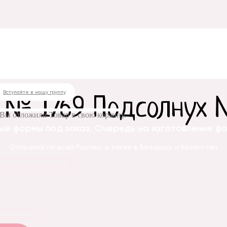
овая форма № 1769 Подсолнух № 15
Вступайте в нашу группу
 № 1769 Подсолнух 
Вы отложили
Товар
в свою корзину.
ые формы под заказ. Очередь на изготовление фор
Отправка по всей России, а также в Беларусь и Казахстан