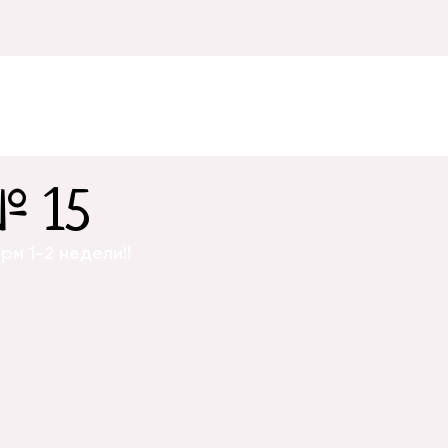
№ 15
м 1-2 недели!!