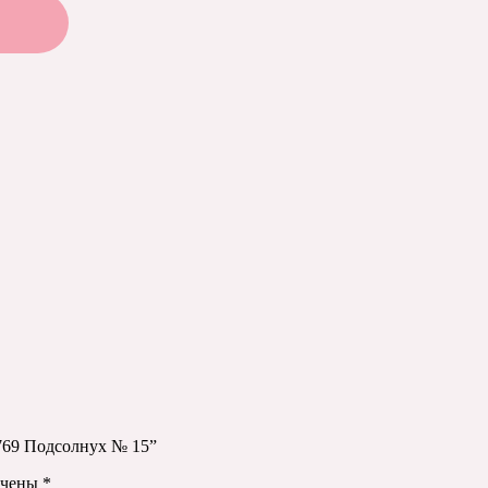
769 Подсолнух № 15”
ечены
*