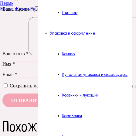
Пермь
Москва
Казань
Екатеринбург
Тюмень
Нур-Султан
Ваша оценка
*
Глиттер
Упаковка и оформление
Ваш отзыв
*
Кашпо
Имя
*
Email
*
Купольная упаковка и аксессуары
Сохранить моё имя, email и адрес сайта в этом браузере д
Корзинки и лукошки
Коробочки
Похожие товары