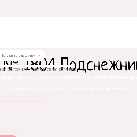
оновая форма № 1804 Подснежник № 4
Вступайте в нашу группу
а № 1804 Подснежни
Вы отложили
Товар
в свою корзину.
ые формы под заказ. Очередь на изготовление фор
Отправка по всей России, а также в Беларусь и Казахстан