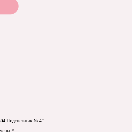
1804 Подснежник № 4”
ечены
*