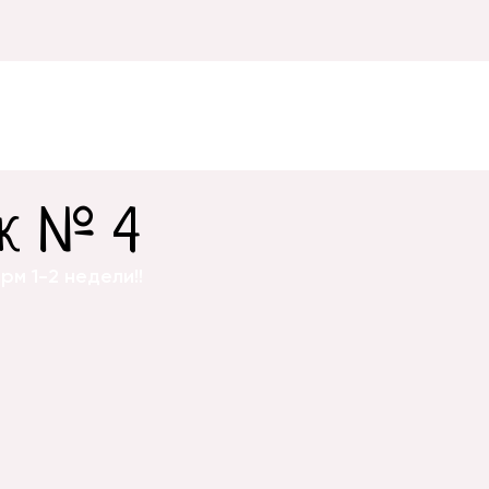
к № 4
м 1-2 недели!!