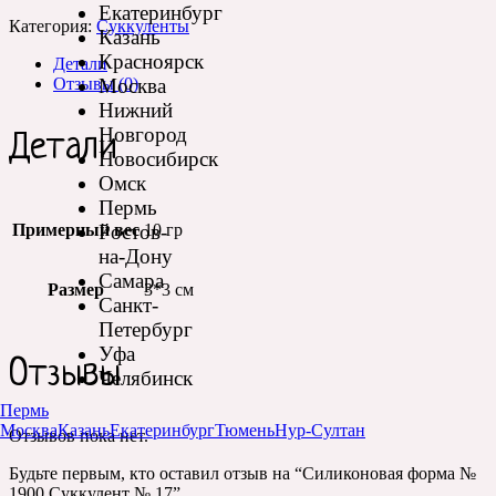
Екатеринбург
Категория:
Суккуленты
Казань
Красноярск
Детали
Отзывы (0)
Москва
Нижний
Новгород
Детали
Новосибирск
Омск
Пермь
Ростов-
Примерный вес
10 гр
на-Дону
Самара
Размер
3*3 см
Санкт-
Петербург
Уфа
Отзывы
Челябинск
Пермь
Москва
Казань
Екатеринбург
Тюмень
Нур-Султан
Отзывов пока нет.
Будьте первым, кто оставил отзыв на “Силиконовая форма №
1900 Суккулент № 17”