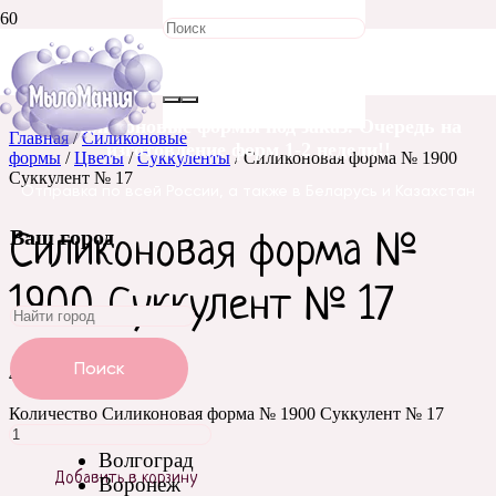
Все силиконовые формы под заказ. Очередь на
Главная
/
Силиконовые
изготовление форм 1-2 недели!!
формы
/
Цветы
/
Суккуленты
/ Силиконовая форма № 1900
Суккулент № 17
Отправка по всей России, а также в Беларусь и Казахстан
Ваш город
Силиконовая форма №
1900 Суккулент № 17
Поиск
490
₽
Количество Силиконовая форма № 1900 Суккулент № 17
Волгоград
Добавить в корзину
Воронеж