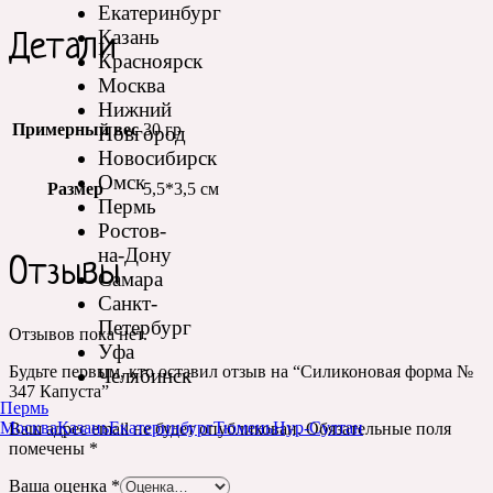
Екатеринбург
Казань
Детали
Красноярск
Москва
Нижний
Примерный вес
30 гр
Новгород
Новосибирск
Омск
Размер
5,5*3,5 см
Пермь
Ростов-
на-Дону
Отзывы
Самара
Санкт-
Петербург
Отзывов пока нет.
Уфа
Будьте первым, кто оставил отзыв на “Силиконовая форма №
Челябинск
347 Капуста”
Пермь
Москва
Казань
Екатеринбург
Тюмень
Нур-Султан
Ваш адрес email не будет опубликован.
Обязательные поля
помечены
*
Ваша оценка
*