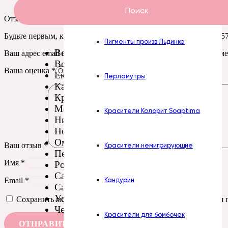
Пасты Турция
Поиск
Отзывов пока нет.
Будьте первым, кто оставил отзыв на “Силиконовая форма № 
Пигменты произв Льдинка
Волгоград
Ваш адрес email не будет опубликован.
Обязательные поля пом
Воронеж
Ваша оценка
*
Екатеринбург
Перламутры
Казань
Красноярск
Москва
Красители Колорит Soaptima
Нижний Новгород
Новосибирск
Омск
Ваш отзыв
*
Красители немигрирующие
Пермь
Имя
*
Ростов-на-Дону
Самара
Кандурин
Email
*
Санкт-Петербург
Уфа
Сохранить моё имя, email и адрес сайта в этом браузере д
Челябинск
Красители для бомбочек