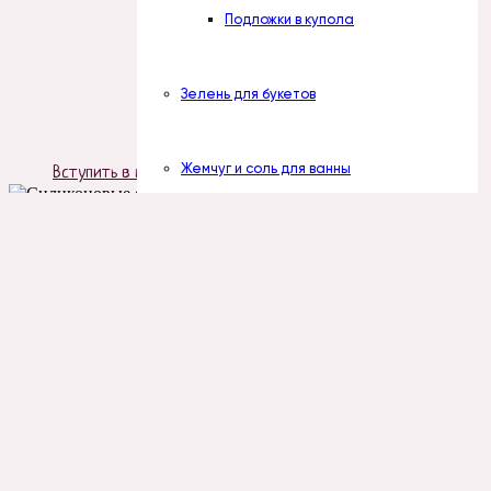
Подложки в купола
Зелень для букетов
Жемчуг и соль для ванны
Вступить в группу
О нас
Жемчуг
Отзывы
Политика конфиденциальности
Соль
Публичная оферта
Контакты
Отдушки косметические
Наборы отдушек
+7 (922) 300-51-06