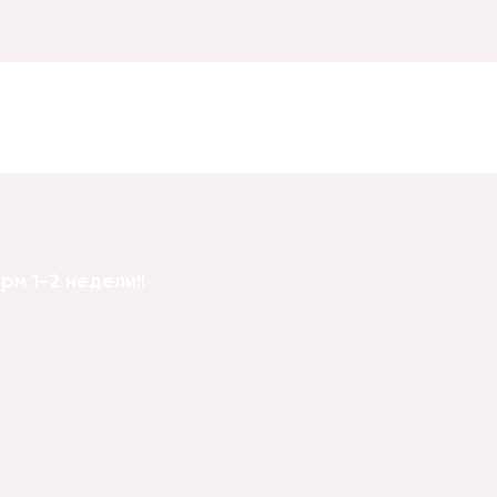
он тюльпана №6
м 1-2 недели!!