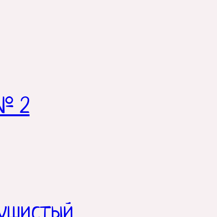
№ 2
пушистый