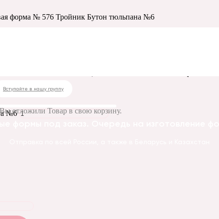
ая форма № 576 Тройник Бутон тюльпана №6
 № 576 Тройник Бут
Вступайте в нашу группу
Вы отложили
Товар
в свою корзину.
на №6
ые формы под заказ. Очередь на изготовление фор
Отправка по всей России, а также в Беларусь и Казахстан