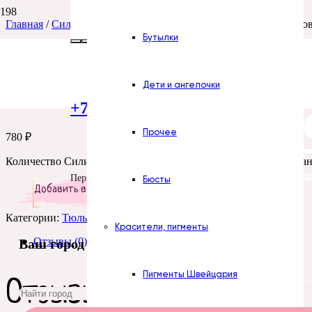
Главная
/
Силиконовые формы
/
Цветы
/
Тюльпаны
/ Силиконов
Бутылки
Силиконовая форма
Дети и ангелочки
+7 (922) 300-51-06
Прочее
780
₽
Количество Силиконовая форма № 576 Тройник Бутон тюльпа
Все силиконов
Пермь
Бюсты
Добавить в корзину
Категории:
Тюльпаны
,
Тройники
Красители, пигменты
Отзывы (0)
Ваш город
Пигменты Швейцария
Отзывы