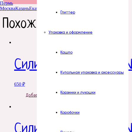
Пермь
Москва
Казань
Екатеринбург
Тюмень
Нур-Султан
Глиттер
Похожие товары
Упаковка и оформление
Кашпо
Силиконовая форма 
Купольная упаковка и аксессуары
650
₽
Корзинки и лукошки
Добавить в корзину
Коробочки
Силиконовая форма №