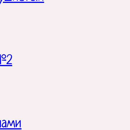
№2
нами