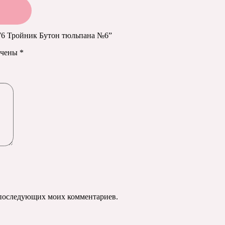
576 Тройник Бутон тюльпана №6”
ечены
*
ля последующих моих комментариев.