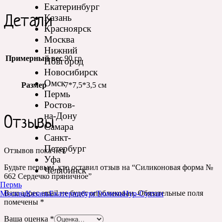
Екатеринбург
Казань
Детали
Красноярск
Москва
Нижний
Примерный вес
90 гр
Новгород
Новосибирск
Омск
Размер
7*7,5*3,5 см
Пермь
Ростов-
на-Дону
Отзывы
Самара
Санкт-
Петербург
Отзывов пока нет.
Уфа
Будьте первым, кто оставил отзыв на “Силиконовая форма №
Челябинск
662 Сердечко пряничное”
Пермь
Ваш адрес email не будет опубликован.
Обязательные поля
Москва
Казань
Екатеринбург
Тюмень
Нур-Султан
помечены
*
Ваша оценка
*