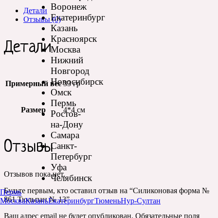
Воронеж
Детали
Екатеринбург
Отзывы (0)
Казань
Красноярск
Детали
Москва
Нижний
Новгород
Новосибирск
Примерный вес
33 гр
Омск
Пермь
Размер
4*4 см
Ростов-
на-Дону
Самара
Отзывы
Санкт-
Петербург
Уфа
Отзывов пока нет.
Челябинск
Будьте первым, кто оставил отзыв на “Силиконовая форма №
Пермь
861 Тюльпан № 13”
Москва
Казань
Екатеринбург
Тюмень
Нур-Султан
Ваш адрес email не будет опубликован.
Обязательные поля