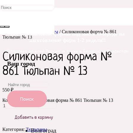
Главная
/
Силиконовые
формы
/
Цветы
/
Тюльпаны
/ Силиконовая форма № 861
Все силиконовые формы под заказ. Очередь на
Тюльпан № 13
изготовление форм 1-2 недели!!
Отправка по всей России, а также в Беларусь и Казахстан
Силиконовая форма №
Ваш город
861 Тюльпан № 13
550
₽
Поиск
Количество Силиконовая форма № 861 Тюльпан № 13
Добавить в корзину
Категория:
Тюльпаны
Волгоград