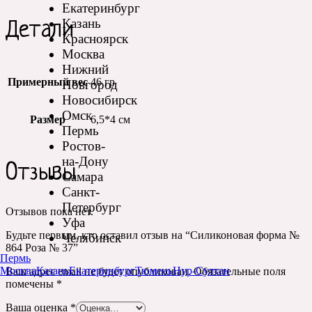
Екатеринбург
Казань
Детали
Красноярск
Москва
Нижний
Примерный вес
46 гр
Новгород
Новосибирск
Омск
Размер
6,5*4 см
Пермь
Ростов-
на-Дону
Отзывы
Самара
Санкт-
Петербург
Отзывов пока нет.
Уфа
Будьте первым, кто оставил отзыв на “Силиконовая форма №
Челябинск
864 Роза № 37”
Пермь
Москва
Казань
Екатеринбург
Тюмень
Нур-Султан
Ваш адрес email не будет опубликован.
Обязательные поля
помечены
*
Ваша оценка
*