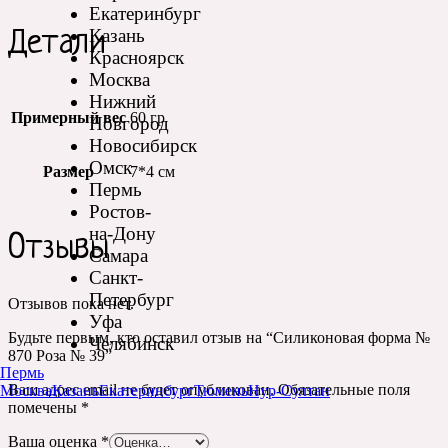
Екатеринбург
Казань
Детали
Красноярск
Москва
Нижний
Примерный вес
60 гр
Новгород
Новосибирск
Омск
Размер
7*4 см
Пермь
Ростов-
на-Дону
Отзывы
Самара
Санкт-
Петербург
Отзывов пока нет.
Уфа
Будьте первым, кто оставил отзыв на “Силиконовая форма №
Челябинск
870 Роза № 39”
Пермь
Ваш адрес email не будет опубликован.
Обязательные поля
Москва
Казань
Екатеринбург
Тюмень
Нур-Султан
помечены
*
Ваша оценка
*