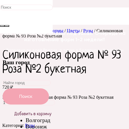
Главная
/
Силиконовые формы
/
Цветы
/
Розы
/ Силиконовая
Все силиконовые формы под заказ. Очередь на
форма № 93 Роза №2 букетная
изготовление форм 1-2 недели!!
Отправка по всей России, а также в Беларусь и Казахстан
Силиконовая форма № 93
Ваш город
Роза №2 букетная
720
₽
Поиск
Количество Силиконовая форма № 93 Роза №2 букетная
Добавить в корзину
Волгоград
Категория:
Розы
Воронеж