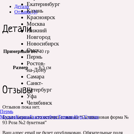
Екатеринбург
Детали
Казань
Отзывы (0)
Красноярск
Москва
Детали
Нижний
Новгород
Новосибирск
Омск
Примерный вес
40 гр
Пермь
Ростов-
Размер
6,5 см
на-Дону
Самара
Санкт-
Отзывы
Петербург
Уфа
Челябинск
Отзывов пока нет.
Пермь
Москва
Казань
Екатеринбург
Тюмень
Нур-Султан
Будьте первым, кто оставил отзыв на “Силиконовая форма №
93 Роза №2 букетная”
Ваш адрес email не будет опубликован.
Обязательные поля