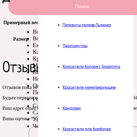
Пасты Турция
Поиск
Примерный вес
190 гр
Пигменты произв Льдинка
Волгоград
Воронеж
Размер
14 см
Екатеринбург
Перламутры
Казань
Красноярск
Отзывы
Москва
Красители Колорит Soaptima
Нижний Новгород
Новосибирск
Омск
Отзывов пока нет.
Красители немигрирующие
Пермь
Будьте первым, кто оставил отзыв на “Силиконовая форма № 9
Ростов-на-Дону
Самара
Ваш адрес email не будет опубликован.
Обязательные поля пом
Кандурин
Санкт-Петербург
Уфа
Ваша оценка
*
Челябинск
Красители для бомбочек