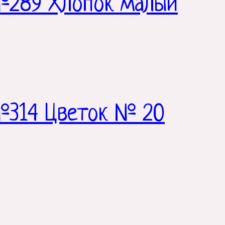
№289 Хлопок малый
№314 Цветок № 20