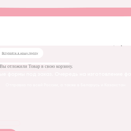
 форма № 94 Палочка выручалочка
 № 94 Палочка выруч
Вступайте в нашу группу
Вы отложили
Товар
в свою корзину.
ые формы под заказ. Очередь на изготовление фор
Отправка по всей России, а также в Беларусь и Казахстан