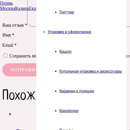
Пермь
Москва
Казань
Екатеринбург
Тюмень
Нур-Султан
Глиттер
Ваш отзыв
*
Упаковка и оформление
Имя
*
Email
*
Кашпо
Сохранить моё имя, email и адрес сайта в этом браузере д
Купольная упаковка и аксессуары
Похожие товары
Корзинки и лукошки
Коробочки