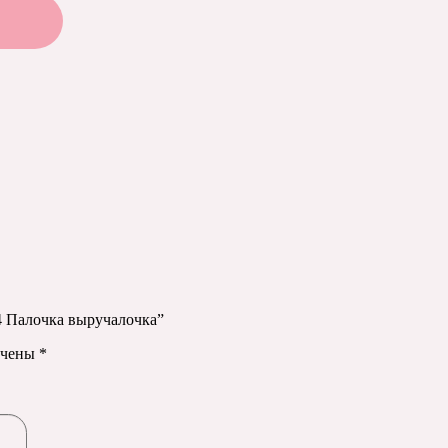
4 Палочка выручалочка”
ечены
*