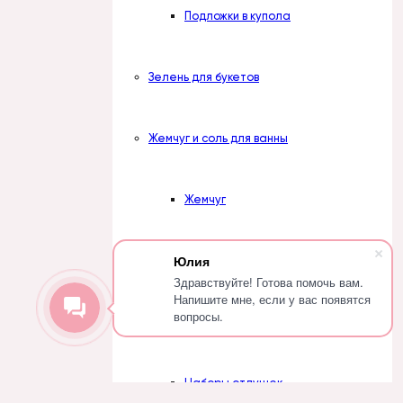
Подложки в купола
Зелень для букетов
Жемчуг и соль для ванны
Жемчуг
Юлия
Соль
Здравствуйте! Готова помочь вам.
Напишите мне, если у вас появятся
вопросы.
Отдушки косметические
Наборы отдушек