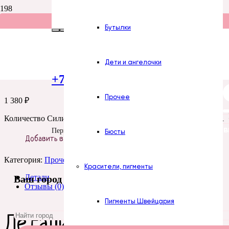
Главная
/
Силиконовые формы
/
Цветы
/
Прочее
/ Силиконовая
Бутылки
Силиконовая форма
Дети и ангелочки
+7 (922) 300-51-06
Прочее
1 380
₽
Количество Силиконовая форма № 94 Палочка выручалочка
Все силиконов
Пермь
Бюсты
Добавить в корзину
Категория:
Прочее
Красители, пигменты
Детали
Ваш город
Отзывы (0)
Пигменты Швейцария
Детали