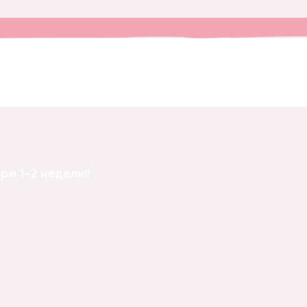
алочка
м 1-2 недели!!