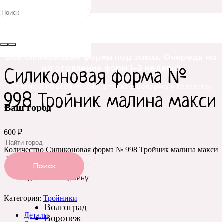
Главная
/
Силиконовые
формы
/
Цветы
/
Тройники
/ Силиконовая форма № 998
Тройник малина макси
Все силиконовые формы под заказ. Очередь на
изготовление форм 1-2 недели!!
Силиконовая форма №
Отправка по всей России, а также в Беларусь и Казахстан
998 Тройник малина макси
Ваш город
600
₽
Количество Силиконовая форма № 998 Тройник малина макси
Поиск
Добавить в корзину
Категория:
Тройники
Волгоград
Детали
Воронеж