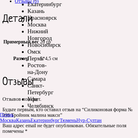
Отзывы (0)
Екатеринбург
Казань
Детали
Красноярск
Москва
Нижний
Новгород
Примерный вес
20 гр
Новосибирск
Омск
Пермь
Размер
5*4,5 см
Ростов-
на-Дону
Самара
Отзывы
Санкт-
Петербург
Уфа
Отзывов пока нет.
Челябинск
Будьте первым, кто оставил отзыв на “Силиконовая форма №
Пермь
998 Тройник малина макси”
Москва
Казань
Екатеринбург
Тюмень
Нур-Султан
Ваш адрес email не будет опубликован.
Обязательные поля
помечены
*