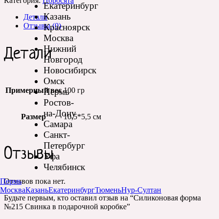
Категория:
Поросята
Екатеринбург
Казань
Детали
Отзывы (0)
Красноярск
Москва
Нижний
Детали
Новгород
Новосибирск
Омск
Примерный вес
100 гр
Пермь
Ростов-
на-Дону
Размер
10,5*5,5 см
Самара
Санкт-
Петербург
Отзывы
Уфа
Челябинск
Пермь
Отзывов пока нет.
Москва
Казань
Екатеринбург
Тюмень
Нур-Султан
Будьте первым, кто оставил отзыв на “Силиконовая форма
№215 Свинка в подарочной коробке”