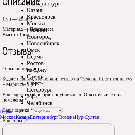
Описание
Екатеринбург
Казань
Красноярск
1 уп — 25 шт
Москва
Материал — Пластмасса
Нижний
Высота-15см.
Новгород
Новосибирск
Омск
Отзывы
Пермь
Ростов-
Отзывов пока нет.
на-Дону
Самара
Будьте первым, кто оставил отзыв на “Зелень. Лист иглица туя
Санкт-
» Марисса» 1 уп”
Петербург
Ваш адрес email не будет опубликован.
Обязательные поля
Уфа
помечены
*
Челябинск
Ваша оценка
*
Пермь
Москва
Казань
Екатеринбург
Тюмень
Нур-Султан
Ваш отзыв
*