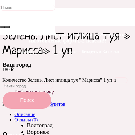
Главная
/
Зелень для букетов
/ Зелень. Лист иглица туя »
Марисса» 1 уп
Зелень. Лист иглица туя »
Все силиконовые формы под заказ. Очередь на
изготовление форм 1-2 недели!!
Марисса» 1 уп
Отправка по всей России, а также в Беларусь и Казахстан
Ваш город
180
₽
Количество Зелень. Лист иглица туя " Марисса" 1 уп
Добавить в корзину
Поиск
Категория:
Зелень для букетов
Описание
Отзывы (0)
Волгоград
Воронеж