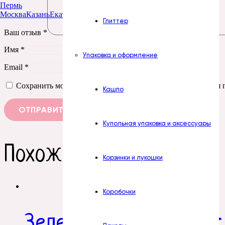
Пермь
Москва
Казань
Екатеринбург
Тюмень
Нур-Султан
Глиттер
Ваш отзыв
*
Имя
*
Упаковка и оформление
Email
*
Сохранить моё имя, email и адрес сайта в этом браузере д
Кашпо
Купольная упаковка и аксессуары
Похожие товары
Корзинки и лукошки
Коробочки
Зелень. Добавка Лист