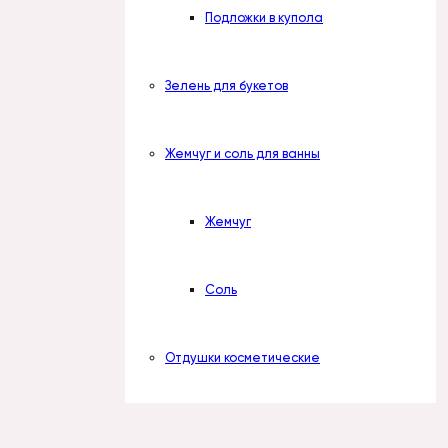
Подложки в купола
Зелень для букетов
Жемчуг и соль для ванны
Жемчуг
Соль
Отдушки косметические
Наборы отдушек