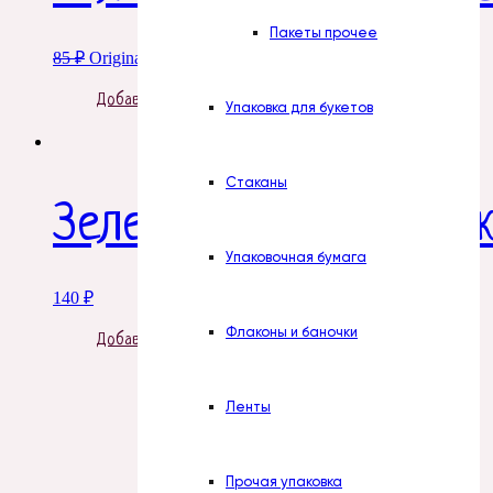
Пакеты прочее
85
₽
Original price was: 85 ₽.
64
₽
Current price is: 64 ₽.
Добавить в корзину
Упаковка для букетов
Стаканы
Зелень. Осока пласти
Упаковочная бумага
140
₽
Флаконы и баночки
Добавить в корзину
Ленты
Прочая упаковка