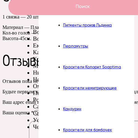
Пасты Турция
Поиск
1 связка — 20 шт
Пигменты произв Льдинка
Материал — Пластмасса
Волгоград
Кол-во голов — 1 шт.
Воронеж
Высота-45см.
Екатеринбург
Перламутры
Казань
Отзывы
Красноярск
Москва
Красители Колорит Soaptima
Нижний Новгород
Новосибирск
Отзывов пока нет.
Омск
Красители немигрирующие
Будьте первым, кто оставил отзыв на “Зелень. ВЕРН Стебель дл
Пермь
Ростов-на-Дону
Ваш адрес email не будет опубликован.
Обязательные поля пом
Самара
Кандурин
Санкт-Петербург
Ваша оценка
*
Уфа
Челябинск
Красители для бомбочек