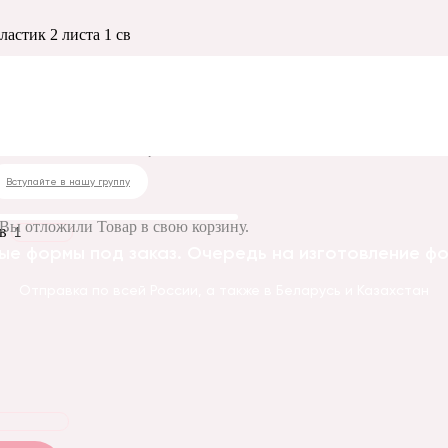
ластик 2 листа 1 св
ь для розы пластик 
Вступайте в нашу группу
Вы отложили
Товар
в свою корзину.
в
ые формы под заказ. Очередь на изготовление фор
Отправка по всей России, а также в Беларусь и Казахстан