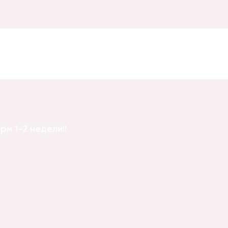
2 листа 1 св
м 1-2 недели!!