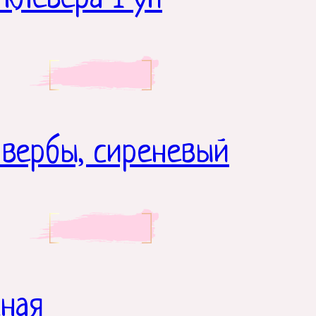
 вербы, сиреневый
сная