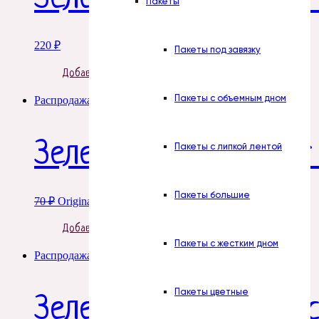
Пакеты
220
₽
Пакеты под завязку
Добавить в корзину
Пакеты с объемным дном
Распродажа!
Зелень. ЛЕЗ ОР Букет
Пакеты с липкой лентой
Пакеты большие
70
₽
Original price was: 70 ₽.
52
₽
Current price is: 52 ₽.
Добавить в корзину
Пакеты с жестким дном
Распродажа!
Пакеты цветные
Зелень. Морошка кра