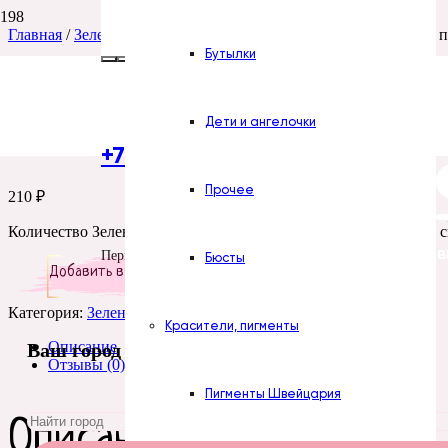
Главная
/
Зелень для букетов
/ Зелень. ВЕРН Стебель для розы п
Бутылки
Зелень. ВЕРН Стебел
Дети и ангелочки
+7 (922) 300-51-06
Прочее
210
₽
Количество Зелень. ВЕРН Стебель для розы пластик 2 листа 1 с
Все силиконов
Пермь
Бюсты
Добавить в корзину
Категория:
Зелень для букетов
Красители, пигменты
Описание
Ваш город
Отзывы (0)
Пигменты Швейцария
Описание