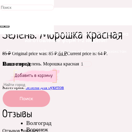
Распродажа!
Главная
/
Зелень для букетов
/ Зелень. Морошка красная
Зелень. Морошка красная
Все силиконовые формы под заказ. Очередь на
изготовление форм 1-2 недели!!
Отправка по всей России, а также в Беларусь и Казахстан
85
₽
Original price was: 85 ₽.
64
₽
Current price is: 64 ₽.
Ваш город
Количество Зелень. Морошка красная
Добавить в корзину
Категория:
Зелень для букетов
Отзывы (0)
Поиск
Отзывы
Волгоград
Воронеж
Отзывов пока нет.