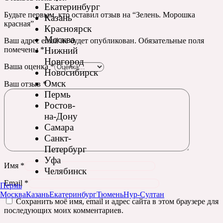
Екатеринбург
Будьте первым, кто оставил отзыв на “Зелень. Морошка
Казань
красная”
Красноярск
Москва
Ваш адрес email не будет опубликован.
Обязательные поля
Нижний
помечены
*
Новгород
Ваша оценка
*
Новосибирск
Омск
Ваш отзыв
*
Пермь
Ростов-
на-Дону
Самара
Санкт-
Петербург
Уфа
Имя
*
Челябинск
Email
*
Пермь
Москва
Казань
Екатеринбург
Тюмень
Нур-Султан
Сохранить моё имя, email и адрес сайта в этом браузере для
последующих моих комментариев.