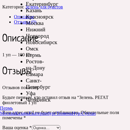
Екатеринбург
Категория:
Зелень для букетов
Казань
Красноярск
Описание
Отзывы (0)
Москва
Нижний
Новгород
Описание
Новосибирск
Омск
Пермь
1 уп — 100 шт
Ростов-
на-Дону
Отзывы
Самара
Санкт-
Петербург
Отзывов пока нет.
Уфа
Будьте первым, кто оставил отзыв на “Зелень. РЕГАТ
Челябинск
фиолетовый 1 уп”
Пермь
Ваш адрес email не будет опубликован.
Обязательные поля
Москва
Казань
Екатеринбург
Тюмень
Нур-Султан
помечены
*
Ваша оценка
*