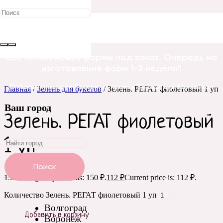
Распродажа!
Все силиконовые формы под заказ. Очередь на
изготовление форм 1-2 недели!!
Отправка по всей России, а также в Беларусь и Казахстан
Главная
/
Зелень для букетов
/ Зелень. РЕГАТ фиолетовый 1 уп
Ваш город
Зелень. РЕГАТ фиолетовый
1 уп
Поиск
150
₽
Original price was: 150 ₽.
112
₽
Current price is: 112 ₽.
Количество Зелень. РЕГАТ фиолетовый 1 уп
Волгоград
Добавить в корзину
Воронеж