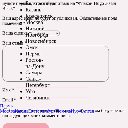
Екатеринбург
Будьте первым, кто оставил отзыв на “Флакон Hugo 30 мл
Black”
Казань
Красноярск
Ваш адрес email не будет опубликован.
Обязательные поля
Москва
помечены
*
Нижний
Ваша оценка
*
Новгород
Новосибирск
Ваш отзыв
*
Омск
Пермь
Ростов-
на-Дону
Самара
Санкт-
Петербург
Имя
*
Уфа
Челябинск
Email
*
Пермь
Сохранить моё имя, email и адрес сайта в этом браузере для
Москва
Казань
Екатеринбург
Тюмень
Нур-Султан
последующих моих комментариев.